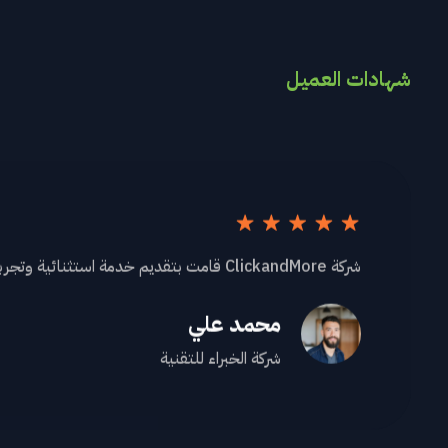
شهادات العميل
شركة ClickandMore قامت بتقديم خدمة استثنائية وتجربة عملاء رائعة. أوصي بهم بشدة لأي شخص يبحث عن حلول تقنية مبتكرة.
محمد علي
شركة الخبراء للتقنية