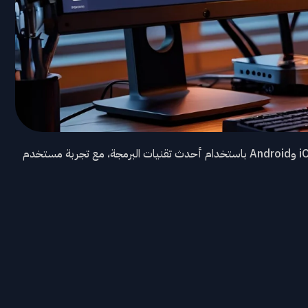
نطوّر لك تطبيقات مخصصة حسب احتياج مشروعك على أنظمة iOS وAndroid باستخدام أحدث تقنيات البرمجة، مع تجربة مستخدم