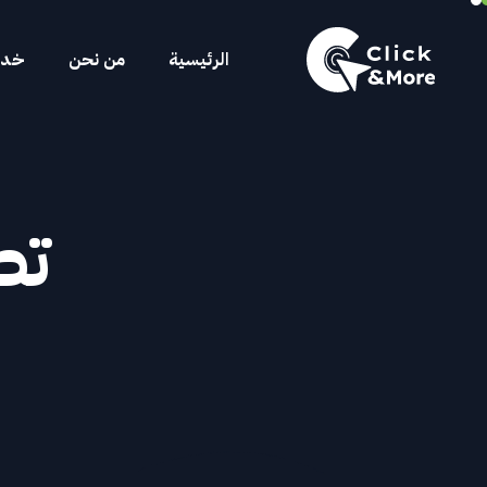
الرئيسية
من نحن
خدما
تط