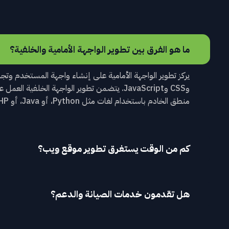
ما هو الفرق بين تطوير الواجهة الأمامية والخلفية؟
وCSS وJavaScript. يتضمن تطوير الواجهة الخلفي
منطق الخادم باستخدام لغات مثل Python، أو Java، أو PHP، أو Node.js.
كم من الوقت يستغرق تطوير موقع ويب؟
هل تقدمون خدمات الصيانة والدعم؟