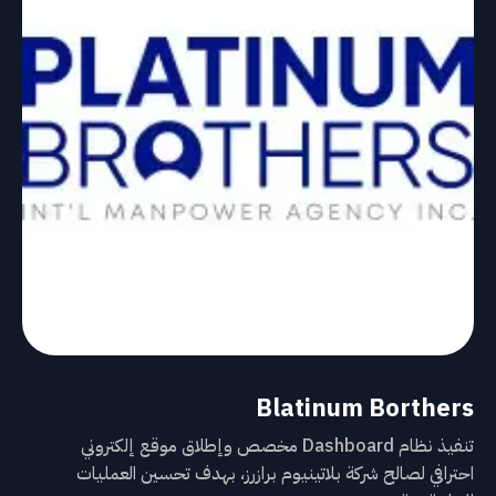
Blatinum Borthers
تنفيذ نظام Dashboard مخصص وإطلاق موقع إلكتروني
احترافي لصالح شركة بلاتينيوم برازرز، بهدف تحسين العمليات